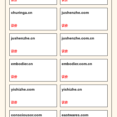
议价
议价
churinga.cn
jushenzhe.com
议价
议价
jushenzhe.cn
jushenzhe.com.cn
议价
议价
embodier.cn
embodier.com.cn
议价
议价
yishizhe.com
yishizhe.cn
议价
议价
consciousor.com
eastwares.com