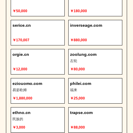
￥50,000
￥180,000
serice.cn
inverseage.com
￥170,007
￥880,000
orgie.cn
zoolung.com
左轮
￥12,000
￥80,000
eziouomo.com
philei.com
易姿欧姆
福来
￥1,880,000
￥25,000
ethno.cn
trapse.com
民族的
￥3,000
￥88,000