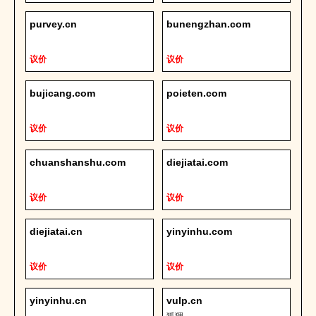
purvey.cn
bunengzhan.com
议价
议价
bujicang.com
poieten.com
议价
议价
chuanshanshu.com
diejiatai.com
议价
议价
diejiatai.cn
yinyinhu.com
议价
议价
yinyinhu.cn
vulp.cn