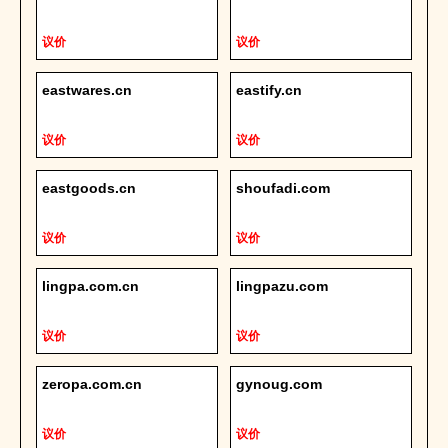
议价
议价
eastwares.cn
eastify.cn
议价
议价
eastgoods.cn
shoufadi.com
议价
议价
lingpa.com.cn
lingpazu.com
议价
议价
zeropa.com.cn
gynoug.com
议价
议价