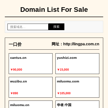
Domain List For Sale
搜索
一口价
网址：http://lingpa.com.cn
cantus.cn
yushizi.com
￥90,000
￥15,000
wuzibu.cn
miluomu.com
￥890
￥105,000
miluomu.cn
华者.中国