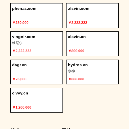
phenas.com
alsvin.com
￥280,000
￥2,222,222
vingnir.com
alsvin.cn
维尼尔
￥2,222,222
￥800,000
dagr.cn
hydros.cn
水神
￥26,000
￥888,888
civvy.cn
￥1,200,000