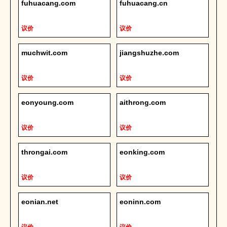
fuhuacang.com
fuhuacang.cn
议价
议价
muchwit.com
jiangshuzhe.com
议价
议价
eonyoung.com
aithrong.com
议价
议价
throngai.com
eonking.com
议价
议价
eonian.net
eoninn.com